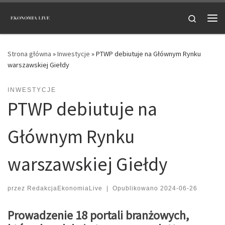
Przejdź do treści
Search
Me
Strona główna
»
Inwestycje
»
PTWP debiutuje na Głównym Rynku
warszawskiej Giełdy
INWESTYCJE
PTWP debiutuje na
Głównym Rynku
warszawskiej Giełdy
przez
RedakcjaEkonomiaLive
|
Opublikowano
2024-06-26
Prowadzenie 18 portali branżowych,