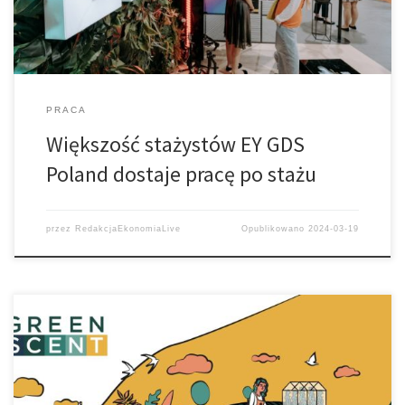
PRACA
Większość stażystów EY GDS
Poland dostaje pracę po stażu
przez
RedakcjaEkonomiaLive
Opublikowano
2024-03-19
Założeniami programu są edukacja i zmiana podejścia do
środowiska w zakresie produkcji żywności. W konkursie
przewidziana jest nagroda dla finalistów – w pełni opłacony pobyt