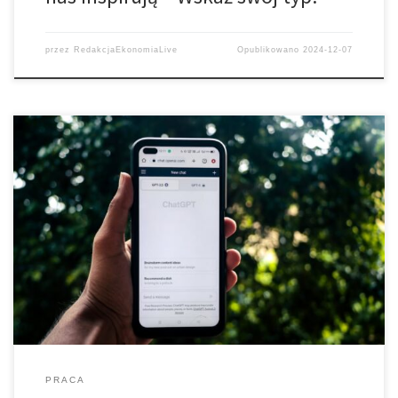
przez
RedakcjaEkonomiaLive
Opublikowano
2024-12-07
Gwałtowny wzrost liczby ofert pracy związanych ze sztuczną
inteligencją: kogo poszukują i ile płacą - analiza przeprowadzona
przez Jooble i No Fluff Jobs
PRACA