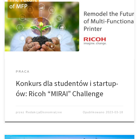
Ricoh, japońska firma elektroniczna znana na świecie zwłaszcza z
produkcji drukarek i kserokopiarek, ogłasza konkurs Ricoh “MIRAI”
Challenge – The Future of MFP
PRACA
Konkurs dla studentów i startup-
ów: Ricoh “MIRAI” Challenge
przez
RedakcjaEkonomiaLive
Opublikowano
2023-03-18