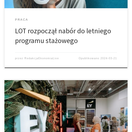
PRACA
LOT rozpoczął nabór do letniego
programu stażowego
przez
RedakcjaEkonomiaLive
Opublikowano
2024-03-21
Sieć centrów kompetencyjnych rusza z nową rekrutacją. Tym
razem 52 osoby mają szansę na karierę w IT, finansach i
zarządzaniu projektami