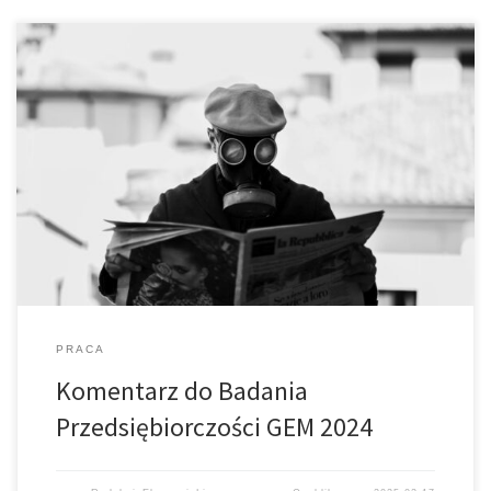
Niedawno dotarłem do "Raportu z badania przedsiębiorczości
Global Entrepreneurship Monitor Polska 2024", opracowanego na
podstawie danych z lat 2011–2023 przy udziale Polska Agencja
Rozwoju Przedsiębiorczości oraz Uniwersytet Ekonomiczny w
Katowicach . GEM w swoich badaniach koncentruje się na
przedsiębiorczości we wczesnym stadium działalności
PRACA
Komentarz do Badania
Przedsiębiorczości GEM 2024