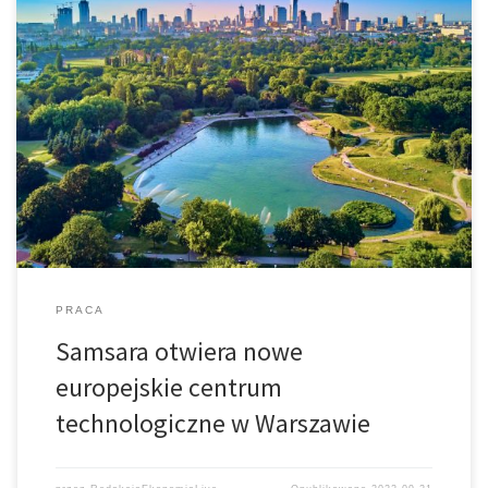
Firma Samsara, z branży połączonych operacji opartych na
chmurze obliczeniowej, ogłosiła dziś decyzję o otwarciu nowego
oddziału w Warszawie w ramach planu inwestycyjnego mającego
na celu rozszerzenie międzynarodowego zasięgu firmy
PRACA
Samsara otwiera nowe
europejskie centrum
technologiczne w Warszawie