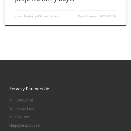
przez
RedakcjaEkonomiaLive
Opublikowano
2020-10-08
Serwisy Partnerskie
YPI Consulting
Warszawa Live
Kraków Live
Magazyn Exclusive