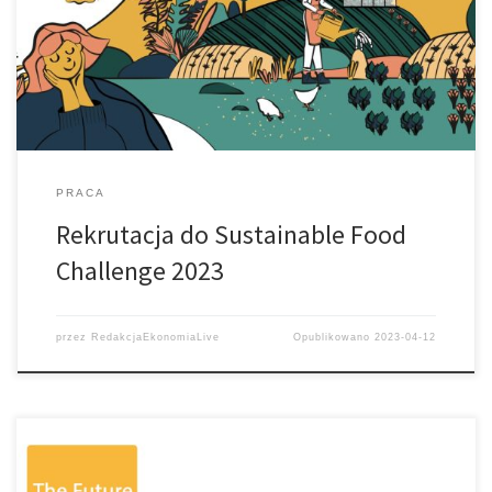
w Paryżu, w tym: Uczestnicy programu mają do wyboru cztery
kategorie, w których mogą przedstawić swój pomysł na rozwój
gospodarki żywnościowej. Zgłoszenia do projektu można […]
PRACA
Rekrutacja do Sustainable Food
Challenge 2023
przez
RedakcjaEkonomiaLive
Opublikowano
2023-04-12