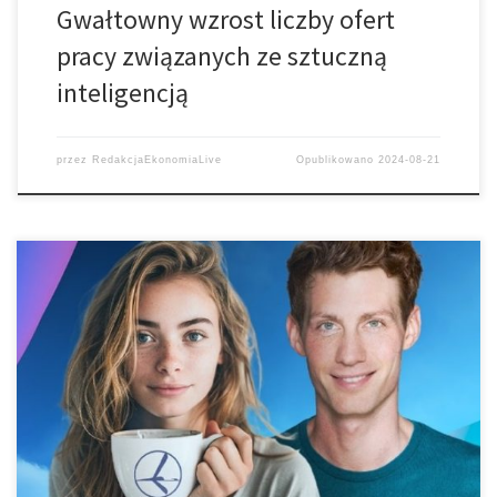
Gwałtowny wzrost liczby ofert
pracy związanych ze sztuczną
inteligencją
przez
RedakcjaEkonomiaLive
Opublikowano
2024-08-21
Program skierowany jest do studentów i absolwentów uczelni
wyższych, którzy marzą o pracy w branży lotniczej i chcą rozwijać
się pod okiem najlepszych specjalistów PLL LOT