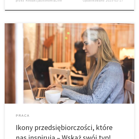
przez
RedakcjaEkonomiaLive
Opublikowano
2025-02-17
Zachęcamy do udziału krótkiej ankiecie, zgłębiającej co oznacza
przedsiębiorczość dla pokolenia Y oraz Z. Wyniki badania zostaną
przedstawione w raporcie, o którego publikacji będziemy
wkrótce informować. Wskaż swój typ ikony przedsiębiorczości!
Ładuję… Źródło: YPI Consulting
PRACA
Ikony przedsiębiorczości, które
nas inspirują – Wskaż swój typ!