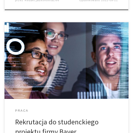
przez
RedakcjaEkonomiaLive
Opublikowano
2022-09-21
Otwarty challenge dla studentów przedmiotów ścisłych,
matematyki, technologii, inżynierii, ekonomii lub nauk
humanistycznych, którzy są chętni działać, aby dzięki
wykorzystaniu nowoczesnych technologii ulepszać świat!
PRACA
Rekrutacja do studenckiego
projektu firmy Bayer