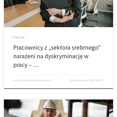
PRACA
Pracownicy z „sektora srebrnego”
narażeni na dyskryminację w
pracy – …
przez
RedakcjaEkonomiaLive
Opublikowano
2026-04-17