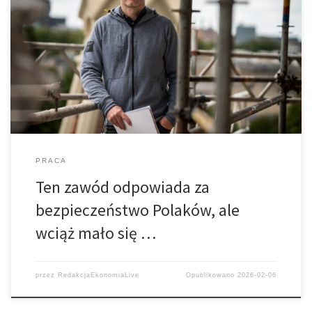
Inżynierowie budownictwa uczestniczą w każdym etapie
inwestycji budowlanej, ale w przestrzeni publicznej nie słyszymy
o nich zbyt często. Jeden z najmniej docenionych zawodów? Być
może, dlatego w ostatnich dniach ruszyła dyskusja jak to zmienić.
PRACA
Ten zawód odpowiada za
bezpieczeństwo Polaków, ale
wciąż mało się …
przez
RedakcjaEkonomiaLive
Opublikowano
2026-02-06