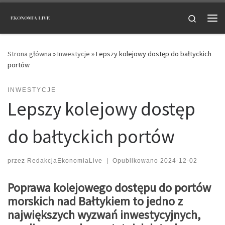
Przejdź do treści
Search
Me
Strona główna
»
Inwestycje
»
Lepszy kolejowy dostęp do bałtyckich
portów
INWESTYCJE
Lepszy kolejowy dostęp
do bałtyckich portów
przez
RedakcjaEkonomiaLive
|
Opublikowano
2024-12-02
Poprawa kolejowego dostępu do portów
morskich nad Bałtykiem to jedno z
największych wyzwań inwestycyjnych,