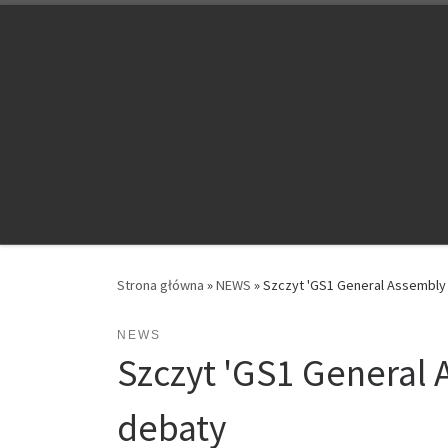
Przejdź do treści
Strona główna
»
NEWS
»
Szczyt 'GS1 General Assembly
NEWS
Szczyt 'GS1 General
debaty