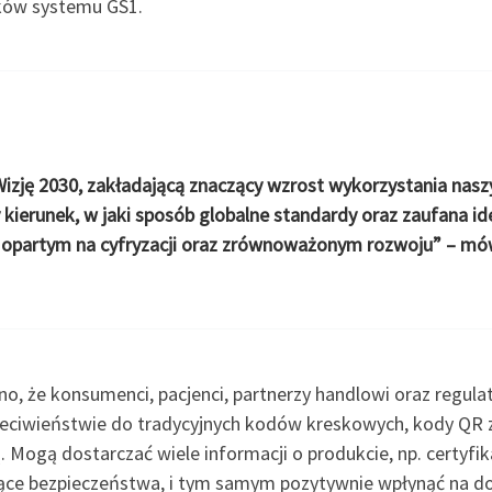
ików systemu GS1.
zję 2030, zakładającą znaczący wzrost wykorzystania nasz
kierunek, w jaki sposób globalne standardy oraz zaufana i
e opartym na cyfryzacji oraz zrównoważonym rozwoju” – mó
, że konsumenci, pacjenci, partnerzy handlowi oraz regulat
rzeciwieństwie do tradycyjnych kodów kreskowych, kody QR
Mogą dostarczać wiele informacji o produkcie, np. certyfik
czące bezpieczeństwa, i tym samym pozytywnie wpłynąć na 