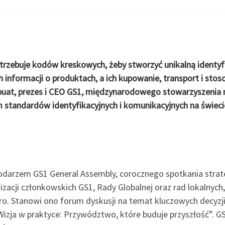
trzebuje kodów kreskowych, żeby stworzyć unikalną identyf
nformacji o produktach, a ich kupowanie, transport i stosow
uat, prezes i CEO GS1, międzynarodowego stowarzyszenia no
 standardów identyfikacyjnych i komunikacyjnych na świeci
darzem GS1 General Assembly, corocznego spotkania strate
acji członkowskich GS1, Rady Globalnej oraz rad lokalnych,
o. Stanowi ono forum dyskusji na temat kluczowych decyzji 
Wizja w praktyce: Przywództwo, które buduje przyszłość”. G