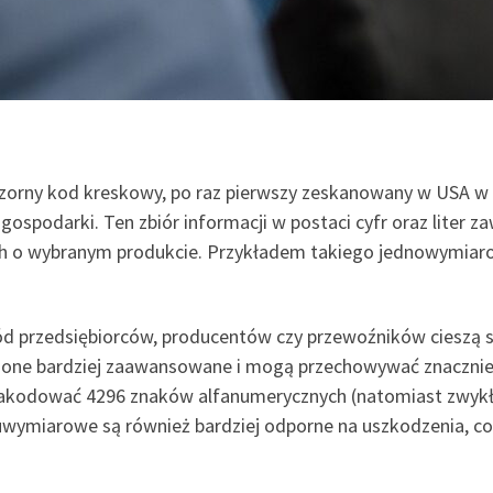
zorny kod kreskowy, po raz pierwszy zeskanowany w USA w 1
j gospodarki. Ten zbiór informacji w postaci cyfr oraz liter
 o wybranym produkcie. Przykładem takiego jednowymiaro
ód przedsiębiorców, producentów czy przewoźników cieszą 
 one bardziej zaawansowane i mogą przechowywać znacznie w
zakodować 4296 znaków alfanumerycznych (natomiast zwykł
ymiarowe są również bardziej odporne na uszkodzenia, co 