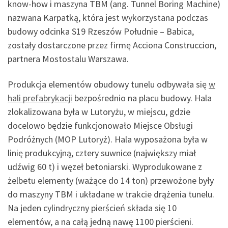
know-how i maszyna TBM (ang. Tunnel Boring Machine)
nazwana Karpatką, która jest wykorzystana podczas
budowy odcinka S19 Rzeszów Południe – Babica,
zostały dostarczone przez firmę Acciona Construccion,
partnera Mostostalu Warszawa.
Produkcja elementów obudowy tunelu odbywała się
w
hali prefabrykacji
bezpośrednio na placu budowy. Hala
zlokalizowana była w Lutoryżu, w miejscu, gdzie
docelowo będzie funkcjonowało Miejsce Obsługi
Podróżnych (MOP Lutoryż). Hala wyposażona była w
linię produkcyjną, cztery suwnice (największy miał
udźwig 60 t) i węzeł betoniarski. Wyprodukowane z
żelbetu elementy (ważące do 14 ton) przewożone były
do maszyny TBM i układane w trakcie drążenia tunelu.
Na jeden cylindryczny pierścień składa się 10
elementów, a na całą jedną nawę 1100 pierścieni.