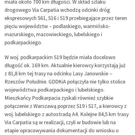
miała około 700 km długości. W skład szlaku
drogowego Via Carpatia wchodzą odcinki dróg
ekspresowych S61, S16 i S19 przebiegające przez teren
pięciu województw – podlaskiego, warmińsko-
mazurskiego, mazowieckiego, lubelskiego i
podkarpackiego.
W woj. podkarpackim S19 będzie miała docelowo
długość ok. 169 km. Aktualnie kierowcy korzystają już
z 81,8 km tej trasy na odcinku Lasy Janowskie –
Rzeszów Południe. GDDKiA połączyła nie tylko stolice
województwa podkarpackiego i lubelskiego.
Mieszkańcy Podkarpacia zyskali również szybkie
połączenie z Warszawą poprzez S19 i S17, a kierowcy z
woj. lubelskiego z autostradą A4. Kolejne 84,5 km trasy
Via Carpatia są w realizacji, czyli w budowie lub na
etapie opracowywania dokumentacji do wniosku o