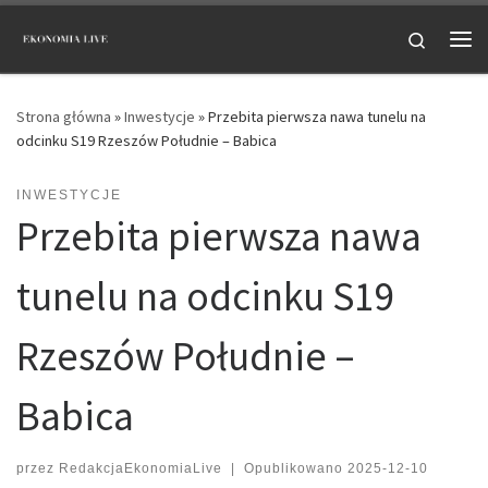
Przejdź do treści
Search
Me
Strona główna
»
Inwestycje
»
Przebita pierwsza nawa tunelu na
odcinku S19 Rzeszów Południe – Babica
INWESTYCJE
Przebita pierwsza nawa
tunelu na odcinku S19
Rzeszów Południe –
Babica
przez
RedakcjaEkonomiaLive
|
Opublikowano
2025-12-10