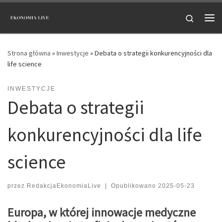
Przejdź do treści
Search
Me
Strona główna
»
Inwestycje
»
Debata o strategii konkurencyjności dla
life science
INWESTYCJE
Debata o strategii
konkurencyjności dla life
science
przez
RedakcjaEkonomiaLive
|
Opublikowano
2025-05-23
Europa, w której innowacje medyczne