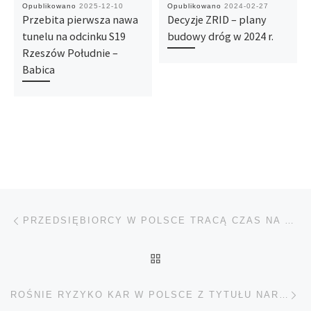
Opublikowano
2025-12-10
Opublikowano
2024-02-27
Przebita pierwsza nawa
Decyzje ZRID – plany
tunelu na odcinku S19
budowy dróg w 2024 r.
Rzeszów Południe –
Babica
Nawigacja wpisu
Poprzedni wpis
PRZEDSIĘBIORCY W POLSCE TRACĄ CZAS NA RUTYNOWYCH ZADANIACH
POWRÓT DO LISTY POS
Na
ROŚNIE RYZYKO KAR W POLSCE Z TYTUŁU NARUSZENIA PRAWA KONKURENCJI – KOMENTARZ