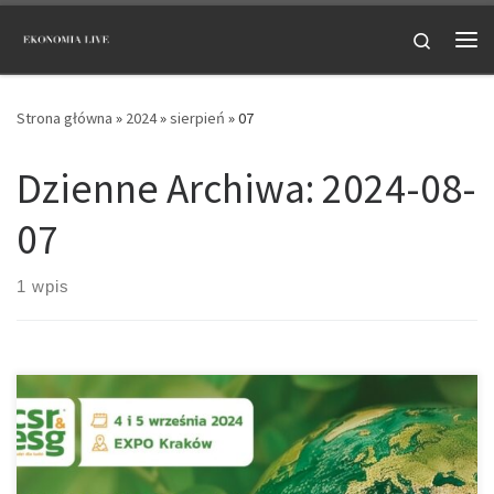
Przejdź do treści
Search
Me
Strona główna
»
2024
»
sierpień
»
07
Dzienne Archiwa:
2024-08-
07
1 wpis