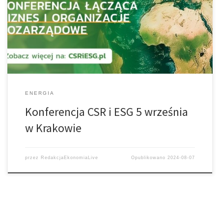
Konferencja „CSR i ESG® - od ludzi dla ludzi” już 5 września w
Krakowie
ENERGIA
Konferencja CSR i ESG 5 września
w Krakowie
przez
RedakcjaEkonomiaLive
Opublikowano
2024-08-07